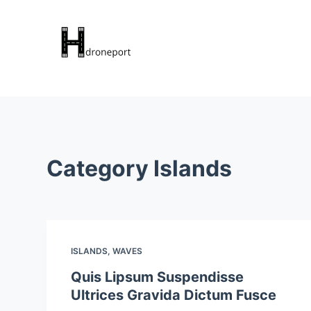
S
k
i
p
t
o
c
o
n
Category
Islands
t
e
n
t
ISLANDS
,
WAVES
Quis Lipsum Suspendisse
Ultrices Gravida Dictum Fusce